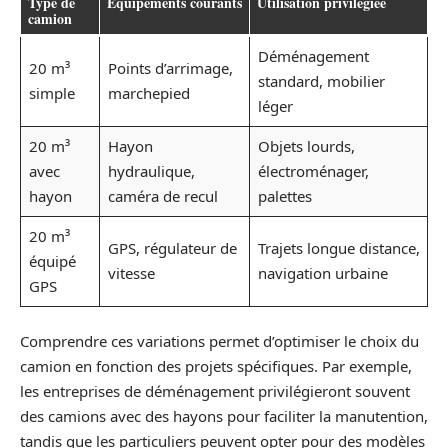
Type de
Équipements courants
Utilisation privilégiée
camion
Déménagement
20 m³
Points d’arrimage,
standard, mobilier
simple
marchepied
léger
20 m³
Hayon
Objets lourds,
avec
hydraulique,
électroménager,
hayon
caméra de recul
palettes
20 m³
GPS, régulateur de
Trajets longue distance,
équipé
vitesse
navigation urbaine
GPS
Comprendre ces variations permet d’optimiser le choix du
camion en fonction des projets spécifiques. Par exemple,
les entreprises de déménagement privilégieront souvent
des camions avec des hayons pour faciliter la manutention,
tandis que les particuliers peuvent opter pour des modèles