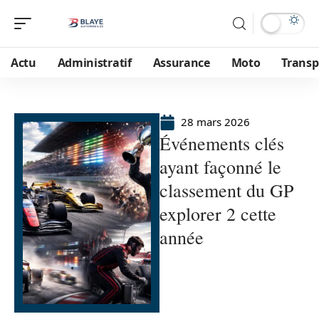
Actu
Administratif
Assurance
Moto
Transp
28 mars 2026
Événements clés
ayant façonné le
classement du GP
explorer 2 cette
année